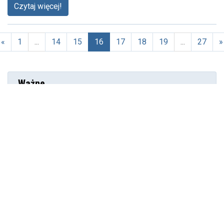
Czytaj więcej!
«
1
...
14
15
16
17
18
19
...
27
»
(aktualna)
Ważne
Publikacja: 19.07.2026r., godz. 11:33
Ogólnopolskie osiągnięcia uczniów ZSS
Publikacja: 15.07.2026r., godz. 9:24
Bezpłatne miejskie baseny
Publikacja: 23.06.2026r., godz. 13:12
Pożegnanie nauczyciela ZSS