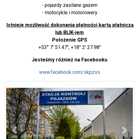
- pojazdy zasilane gazem
- motocykle i motorowery
Istnieje możliwość dokonania płatności kartą płatniczą
lub BLIK-iem
Położenie GPS
+53° 7' 51.47", +18° 2' 27.98"
Jesteśmy różnież na Facebooku
www.facebook.com/skpzss
Poprzedni
Nastę