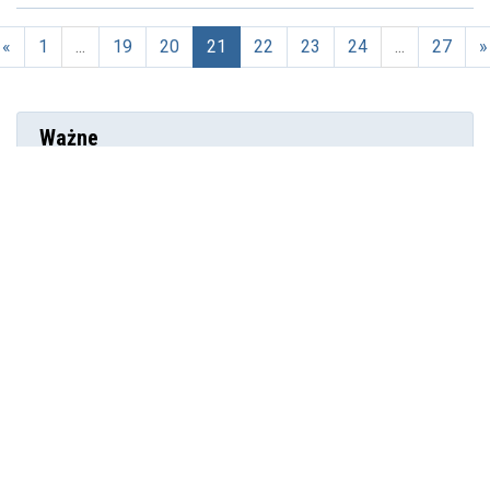
«
1
...
19
20
21
22
23
24
...
27
»
(aktualna)
Ważne
Publikacja: 19.07.2026r., godz. 11:33
Ogólnopolskie osiągnięcia uczniów ZSS
Publikacja: 15.07.2026r., godz. 9:24
Bezpłatne miejskie baseny
Publikacja: 23.06.2026r., godz. 13:12
Pożegnanie nauczyciela ZSS
Publikacja: 15.06.2026r., godz. 12:12