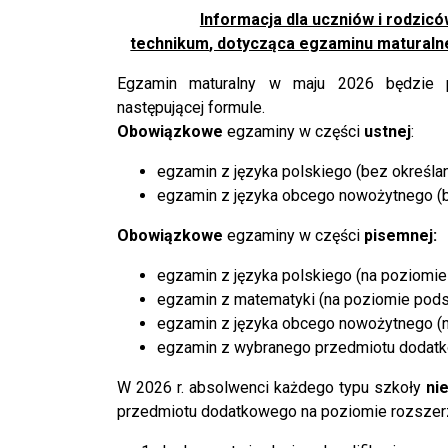
Informacja dla uczniów i rodzicó
technikum
, dotycząca egzaminu maturaln
Egzamin maturalny w maju 2026 będzie 
następującej formule.
Obowiązkowe
egzaminy w części
ustnej
:‎
egzamin z języka polskiego (bez określan
egzamin z języka obcego nowożytnego (b
Obowiązkowe
egzaminy w części
pisemnej:‎
egzamin z języka polskiego (na poziomi
egzamin z matematyki (na poziomie pod
egzamin z języka obcego nowożytnego (
egzamin z wybranego przedmiotu dodatk
W 2026 r. absolwenci każdego typu szkoły
ni
przedmiotu dodatkowego na poziomie rozszerzo