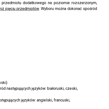
przedmiotu dodatkowego na poziomie ‎rozszerzonym,
niż pięciu ‎przedmiotów
. ‎Wyboru można dokonać spośród
wski)
ód następujących języków: białoruski, czeski,
ępujących języków: angielski, francuski,