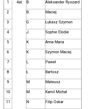
1
4at
B.
Aleksander Ryszard
2
B.
Maciej
3
G.
Łukasz Szymon
4
J.
Sophie Elodie
5
K.
Anna Maria
6
K.
Szymon Maciej
7
L.
Paweł
8
Ł.
Bartosz
9
M.
Mateusz
10
M.
Kamil Michał
11
N.
Filip Oskar