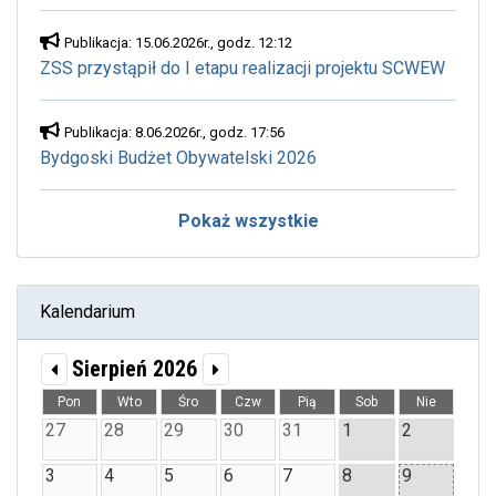
Publikacja: 15.06.2026r., godz. 12:12
ZSS przystąpił do I etapu realizacji projektu SCWEW
Publikacja: 8.06.2026r., godz. 17:56
Bydgoski Budżet Obywatelski 2026
Pokaż wszystkie
Kalendarium
Sierpień 2026
Pon
Wto
Śro
Czw
Pią
Sob
Nie
27
28
29
30
31
1
2
3
4
5
6
7
8
9