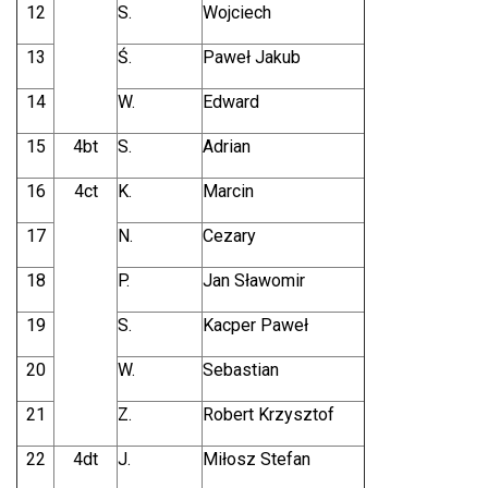
12
S.
Wojciech
13
Ś.
Paweł Jakub
14
W.
Edward
15
4bt
S.
Adrian
16
4ct
K.
Marcin
17
N.
Cezary
18
P.
Jan Sławomir
19
S.
Kacper Paweł
20
W.
Sebastian
21
Z.
Robert Krzysztof
22
4dt
J.
Miłosz Stefan