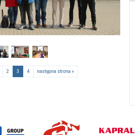
2
3
4
następna strona »
(aktualna)