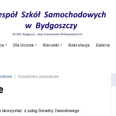
ca
Dla Ucznia
Kierunki
Rekrutacja
Galeria
wodowe
Doradztwo zawodowe
e
a skorzystać z usług Doradcy Zawodowego .