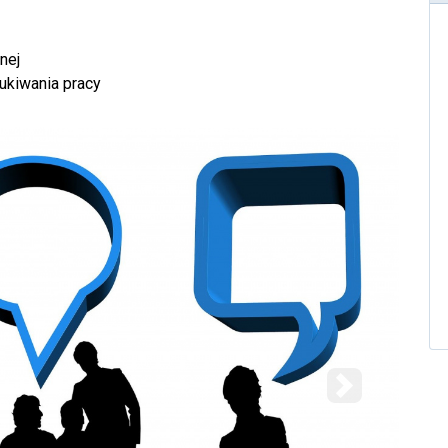
nej
kiwania pracy
Następny