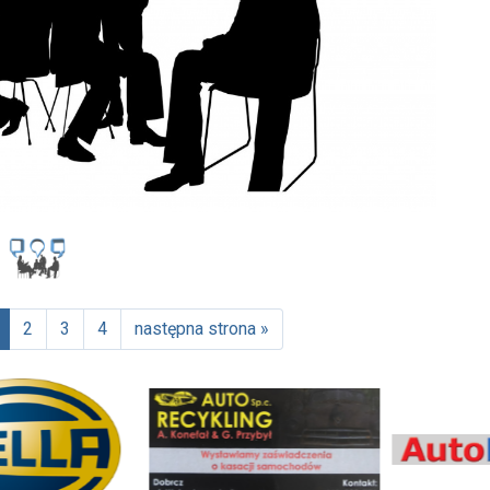
2
3
4
następna strona »
tualna)