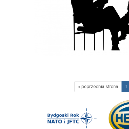
« poprzednia strona
1
(ak