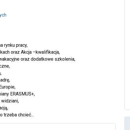
ych
 rynku pracy,
ach oraz Akcja –kwalifikacja,
 wakacyjne oraz dodatkowe szkolenia,
czne,
,
adrę,
uropie,
miany ERASMUS+,
 widziani,
cją,
 trzeba chcieć...