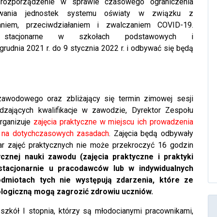
 rozporządzenie w sprawie czasowego ograniczenia
nowania jednostek systemu oświaty w związku z
aniem, przeciwdziałaniem i zwalczaniem COVID-19.
a stacjonarne w szkołach podstawowych i
udnia 2021 r. do 9 stycznia 2022 r. i odbywać się będą
zawodowego oraz zbliżający się termin zimowej sesji
dzających kwalifikacje w zawodzie, Dyrektor Zespołu
rganizuje
zajęcia praktyczne w miejscu ich prowadzenia
ów na dotychczasowych zasadach
. Zajęcia będą odbywały
ar zajęć praktycznych nie może przekroczyć 16 godzin
cznej nauki zawodu (zajęcia praktyczne i praktyki
acjonarnie u pracodawców lub w indywidualnych
dmiotach tych nie występują zdarzenia, które ze
ologiczną mogą zagrozić zdrowiu uczniów.
szkół I stopnia, którzy są młodocianymi pracownikami,