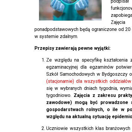
podpisał
funkcjo
zapobieg
Zajęci
ponadpodstawowych będą ograniczone od 20 gr
w systemie zdalnym.
Przepisy zawierają pewne wyjątki:
Ze względu na specyfikę kształcenia 
egzaminacyjnej dla egzaminów potwier
Szkół Samochodowych w Bydgoszczy o
(stacjonarnie) dla wszystkich oddział
się w wybranych dniach tygodnia, wymi
tygodniowo.
Zajęcia z zakresu prakty
zawodowe) mogą być prowadzone st
gospodarstwach rolnych, o ile w po
względu na aktualną sytuację epidemi
Uczniowie wszystkich klas branżowych 