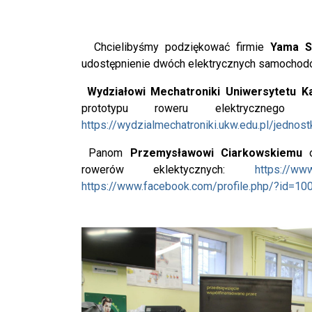
Chcielibyśmy podziękować firmie
Yama Sp
udostępnienie dwóch elektrycznych samocho
Wydziałowi Mechatroniki Uniwersytetu K
prototypu roweru elektryczneg
https://wydzialmechatroniki.ukw.edu.pl/jednos
Panom
Przemysławowi Ciarkowskiemu
o
rowerów eklektycznych:
https://ww
https://www.facebook.com/profile.php/?id=1