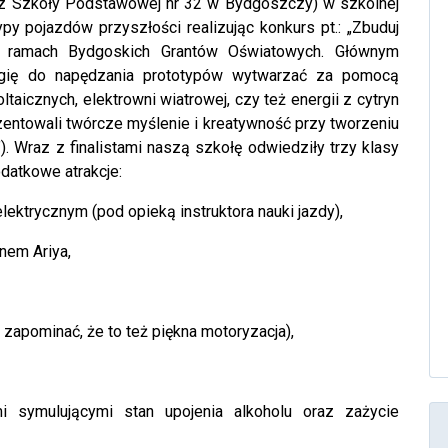
z Szkoły Podstawowej nr 32 w Bydgoszczy) w szkolnej
py pojazdów przyszłości realizując konkurs pt.: „Zbuduj
w ramach Bydgoskich Grantów Oświatowych. Głównym
rgię do napędzania prototypów wytwarzać za pomocą
oltaicznych, elektrowni wiatrowej, czy też energii z cytryn
zentowali twórcze myślenie i kreatywność przy tworzeniu
). Wraz z finalistami naszą szkołę odwiedziły trzy klasy
datkowe atrakcje:
ektrycznym (pod opieką instruktora nauki jazdy),
nem Ariya,
zapominać, że to też piękna motoryzacja),
i symulującymi stan upojenia alkoholu oraz zażycie