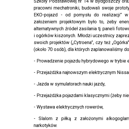
Szkoły Podstawowej nr 14 w Bydgoszczy ora
pracowni mechatroniki, budowali swoje prototy
EKO-pojazd - od pomysłu do realizacji” 
założeniem projektowym było to, żeby ene
alternatywnych źródeł zasilania tj. paneli fotow
i ogórków kiszonych. Młodzi uczestnicy zapre
swoich projektów („Cytroena”, czy też „Ogórka”
(około 70 osób), dla których zaplanowaliśmy do
- Prowadzenie pojazdu hybrydowego w trybie el
- Przejażdżka najnowszym elektrycznym Nissa
- Jazda w symulatorach nauki jazdy,
- Przejażdżka pojazdami klasycznymi (żeby nie 
- Wystawa elektrycznych rowerów,
- Slalom z piłką z założonymi alkogoglam
narkotyków.