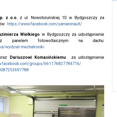
. z o.o.
z ul. Nowotoruńskiej 10 w Bydgoszczy za
dów:
https://www.facebook.com/yamarenault/
azimierza Wielkiego
w Bydgoszczy za udostępnienie
o z panelem fotowoltaicznym na dachu:
tka/wydzial-mechatroniki
raz
Dariuszowi Komasińskiemu
za udostępnienie
w.facebook.com/groups/661176827784716/
00087253697788